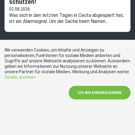
schützen!
02.08.2026
Was sich in den letzten Tagen in Ceuta abgespielt hat,
ist ein Alarmsignal. Um die Sache beim Namen…
Kontakt
Wir verwenden Cookies, um Inhalte und Anzeigen zu
personalisieren, Funktionen für soziale Medien anbieten und
Zugriffe auf unsere Webseite analysieren zu können. Ausserdem
geben wir Informationen zur Nutzung unserer Webseite an
SVP Kreispartei See-Gaster
unsere Partner für soziale Medien, Werbung und Analysen weiter.
Rankhöhenstrasse 4
Details ansehen
8645 Jona
E-Mail
ICH BIN EINVERSTANDEN
info@svp-see-gaster.ch
Social Media
Besuchen Sie uns bei: