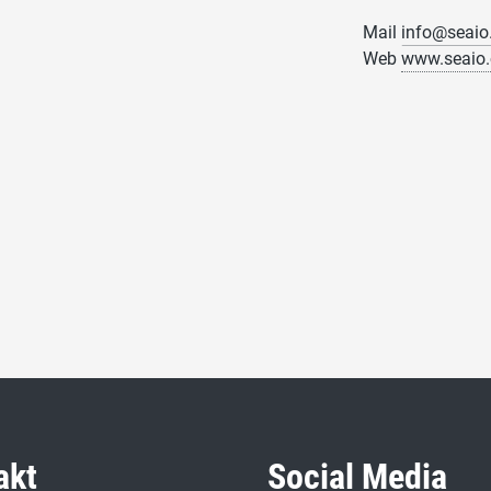
Mail
info@seaio
Web
www.seaio.
akt
Social Media